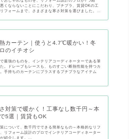
でおしゃれなものを、リフォーム設計のプロが7つ紹
悪くならないことにこだわり、プチプラ、賃貸OKの工
リフォームまで、さまざまな寒さ対策を選びました。...
熱カーテン｜使うと4.7℃暖かい！冬
ロのイチオシ
ンで最強のものを、インテリアコーディネーターである筆
した。ドレープもレースも、ものすごい断熱性能を持つカ
り。手持ちのカーテンにプラスするプチプラなアイテム
さ対策で暖かく！工事なし数千円～本
で5選｜賃貸もOK
対策について、数千円でできる簡単なもの～本格的なリフ
を、リフォーム設計のプロでインテリアコーディネーター
が紹介します。...