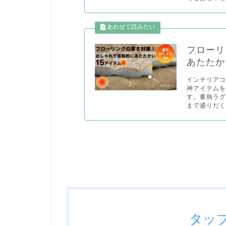
フローリ
あたたか
インテリア
神アイテムを
す。蓄熱ラ
まで盛りだくさ
タッ