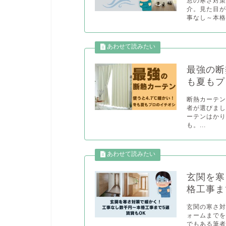
窓の寒さ対策
介。見た目が
事なし～本格
最強の断
も夏もプ
断熱カーテ
者が選びま
ーテンはか
も。...
玄関を寒
格工事ま
玄関の寒さ
ォームまで
でもある筆者